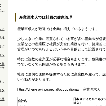
て
つい
産業医求人では社員の健康管理
産業医求人が最近では企業に増えているようです。
シア
積極
少し大きい企業に設置されている事が多い産業医が必要
企業などの産業医は社員が安全に業務を行い、健康的に
技術
管理がいつでも行えるという事を目的として設置されて
リン
時には複数の産業医が必要な場合もあります。危険度の
と美
でていなくても問題がある場合もあります。
い合
社員に適切な医療を提供するために産業医を雇って、設
いう動きがあります。
るに
https://dr-ar-navi.jp/special/occupational/ 産業医求人
細を
応募
日本メディカルコネク
会社名
ＭＣ）