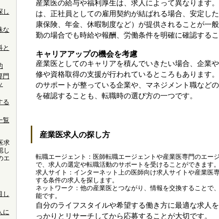
産業医の給与や福利厚生は、求人によって異なります。
探し
は、正社員としての雇用契約が結ばれる場合、安定した
康保険、年金、休暇制度など）が提供されることが一般
殊な
勤の場合でも時給や報酬、労働条件を明確に確認するこ
科と
キャリアアップの機会を考慮
産業医としてのキャリアを積んでいきたい場合、企業や
的
修や資格取得の支援が行われているところもあります。
専門
ッ
のサポートが整っている企業や、マネジメント職などの
を確認することも、転職時の選び方の一つです。
する
一覧
産業医求人の探し方
医求
認し
転職エージェント：医師転職エージェントや産業医専門のエー
のエ
で、求人の選定や転職活動のサポートを受けることができます
。
求人サイト：インターネット上の医師向け求人サイトや産業医
する条件の求人を探します。
ネットワーク：他の産業医とつながり、情報を交換することで
目し
能です。
自分のライフスタイルや希望する働き方に最適な求人を
人に
っかりとリサーチしてから応募することが大切です。