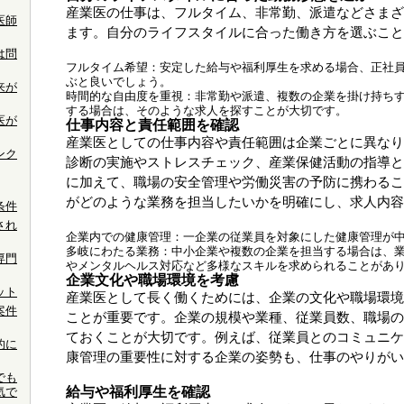
産業医の仕事は、フルタイム、非常勤、派遣などさまざ
医師
ます。自分のライフスタイルに合った働き方を選ぶこと
は問
フルタイム希望：安定した給与や福利厚生を求める場合、正社
ぶと良いでしょう。
来が
時間的な自由度を重視：非常勤や派遣、複数の企業を掛け持ち
する場合は、そのような求人を探すことが大切です。
医が
仕事内容と責任範囲を確認
産業医としての仕事内容や責任範囲は企業ごとに異なり
ンク
診断の実施やストレスチェック、産業保健活動の指導と
に加えて、職場の安全管理や労働災害の予防に携わるこ
がどのような業務を担当したいかを明確にし、求人内容
条件
され
企業内での健康管理：一企業の従業員を対象にした健康管理が
多岐にわたる業務：中小企業や複数の企業を担当する場合は、
専門
やメンタルヘルス対応など多様なスキルを求められることがあ
企業文化や職場環境を考慮
ット
産業医として長く働くためには、企業の文化や職場環境
案件
ことが重要です。企業の規模や業種、従業員数、職場の
ておくことが大切です。例えば、従業員とのコミュニケ
的に
康管理の重要性に対する企業の姿勢も、仕事のやりがい
でも
給与や福利厚生を確認
気で