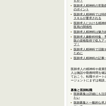
すか？
医師求人精神科の常勤
のポイント
医師求人精神科では特
スキルが要求される
医師求人における精神
医局の関係性
医師求人精神科は魅力
医師求人麻酔科特集：
医の資格取得で収入ア
プ！
医師求人精神科で活動
ために
医師求人精神科の記事
医師求人の精神科や産業
人は施設や勤務時間を確
ておこう。転職サポート
ージェントにまずは相談
募集と医師転職
医師募集は詳細にも注
たい
医師募集と一般的な求