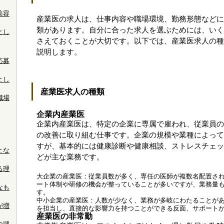
美容
産業医の求人は、仕事内容や職場環境、勤務形態などに
類があります。自分に合った求人を選ぶためには、いく
とし
さえておくことが大切です。以下では、産業医求人の種
説明します。
応募
とし
産業医求人の種類
職場
企業内産業医
企業内産業医は、特定の企業に専属で雇われ、従業員の
の改善に取り組む仕事です。企業の規模や業種によって
すが、基本的には健康診断や健康相談、ストレスチェッ
とな
どが主な業務です。
る理
大企業の産業医：従業員数が多く、専任の医師が複数名配置さ
ート体制や研修の機会が整っていることが多いですが、業務量
なも
す。
中小企業の産業医：人数が少なく、業務が多岐にわたることが
が増
を担当し、直接的な影響力を持つことができる反面、サポート
産業医の非常勤