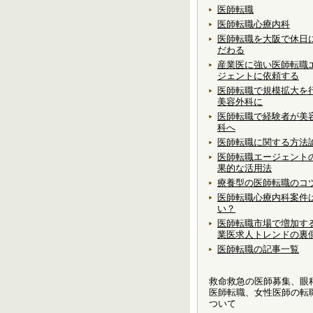
医師転職
医師転職心療内科
医師転職を大阪で休日
だわる
産業医に強い医師転職
ジェントに依頼する
医師転職で規模拡大を
美容外科に
医師転職で経験者が美
科へ
医師転職に関する方法
医師転職エージェント
果的な活用法
療養型の医師転職のコ
医師転職心療内科案件
い？
医師転職市場で増加す
業医求人トレンドの裏
医師転職の記事一覧
救命救急の医師募集、眼
医師転職、女性医師の転
ついて