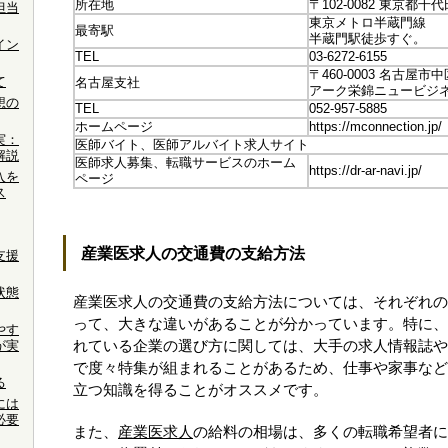
所在地
〒102-0082 東京都千
担当
東京メトロ半蔵門線
最寄駅
半蔵門駅徒歩すぐ。
イン
TEL
03-6272-6155
〒460-0003 名古屋市
て
名古屋支社
アーク栄錦ニュービジネ
想の
TEL
052-957-5885
ホームページ
https://mconnection.jp/
実：
医師バイト、医師アルバイト求人サイト
解説
医師求人募集、転職サービスのホーム
https://dr-ar-navi.jp/
入を
ページ
ス
産業医求人の交通費の支給方法
支援
状態
産業医求人の交通費の支給方法については、それぞれの
って、大きな違いがあることが分かっています。特に、
やす
が実
れている企業の選び方に関しては、大手の求人情報誌や
で度々特集が組まれることがあるため、仕事や家事など
る
立つ知識を得ることがオススメです。
には
必要
また、
産業医求人
の給料の相場は、多くの転職希望者に