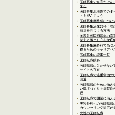
医師募集で当直だけを
する
医師募集北海道でのポ
トを押さえよう
医師募集麻酔科につい
医師募集泌尿器科！理
職場を見つける方法
美容外科医師募集の真
魅力と落とし穴を徹底
医師募集麻酔科で高収
得るためのキャリアパ
医師募集の記事一覧
医師転職眼科
医師転職に欠かせない
サイトの存在
医師転職で過重労働の
回避
医師転職のために働き
い環境づくりを病院側
行
医師転職で開業に備え
美容外科への医師転職
カウンセリング対応が
女性の医師転職