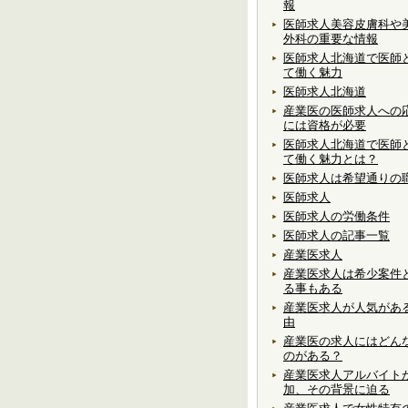
報
医師求人美容皮膚科や
外科の重要な情報
医師求人北海道で医師
て働く魅力
医師求人北海道
産業医の医師求人への
には資格が必要
医師求人北海道で医師
て働く魅力とは？
医師求人は希望通りの
医師求人
医師求人の労働条件
医師求人の記事一覧
産業医求人
産業医求人は希少案件
る事もある
産業医求人が人気があ
由
産業医の求人にはどん
のがある？
産業医求人アルバイト
加、その背景に迫る