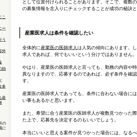
として位置付けられることがあります。そこで、複数の
の募集情報を念入りにチェックすることが成功の秘訣と
にこ
エー
産業医求人は条件を確認したい
行う
全体的に
産業医の医師求人
は人気の傾向にあります。し
容外
求人であれば、何でもいいという分けではありません。
論
やはり、産業医の医師求人と言っても、勤務の内容や時
の効
異なりますので、応募するのであれば、必ず条件を確認
ツ
す。
は多
産業医の医師求人であっても、条件に合わない場合には
る産
い事もあるかと思います。
側
また、希望に合う産業医の医師求人が複数見つかった際
た上で、応募先を決定するのもいいでしょう。
科の
職に
本当にいいと思える案件が見つかった場合には、なるべ