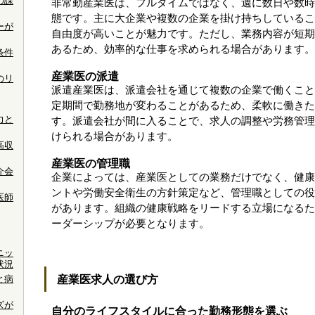
の課
非常勤産業医は、フルタイムではなく、週に数日や数時
態です。主に大企業や複数の企業を掛け持ちしているこ
ーが
自由度が高いことが魅力です。ただし、業務内容が短期
あるため、効率的な仕事を求められる場合があります。
条件
産業医の派遣
のリ
派遣産業医は、派遣会社を通じて複数の企業で働くこと
定期間で勤務地が変わることがあるため、柔軟に働きた
力と
す。派遣会社が間に入ることで、求人の調整や労務管理
けられる場合があります。
高収
産業医の管理職
介会
企業によっては、産業医としての業務だけでなく、健康
ントや労働安全衛生の方針策定など、管理職としての役
医師
があります。組織の健康戦略をリードする立場になるた
ーダーシップが必要となります。
ニッ
状況
産業医求人の選び方
と病
ズが
自分のライフスタイルに合った勤務形態を選ぶ