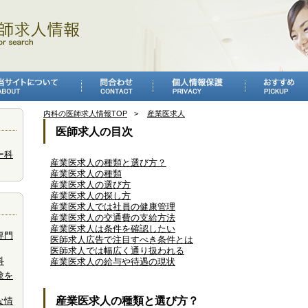
内科の医師求人情報TOP
産業医求人
医師求人の目次
ー科
産業医求人の種類と選び方？
産業医求人の種類
産業医求人の選び方
産業医求人の探し方
産業医求人では社員の健康管理
産業医求人の交通費の支給方法
産業医求人は条件を確認したい
専門
医師求人広告で注目すべき条件とは
医師求人では幅広く通り扱われる
科
産業医求人の給与や待遇の現状
験を
産業医求人の種類と選び方？
な情