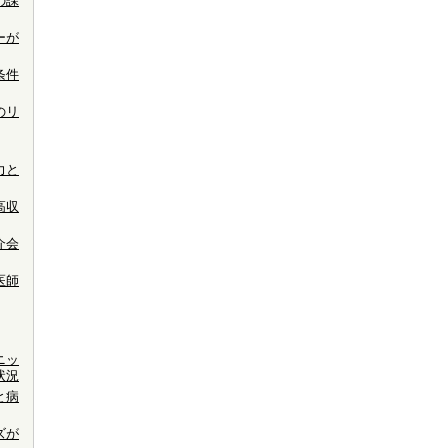
の課
ーが
条件
のリ
力と
高収
介会
医師
ニッ
状況
と病
ズが