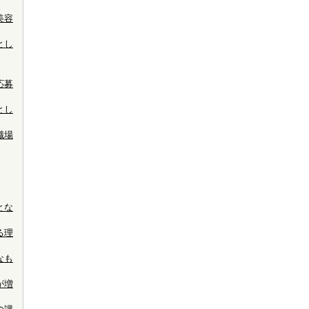
美容
とし
応募
とし
職場
とな
る理
なも
が増