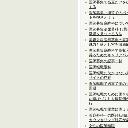
医師募集で当直だけを
する
医師募集北海道でのポ
トを押さえよう
医師募集麻酔科につい
医師募集泌尿器科！理
職場を見つける方法
美容外科医師募集の真
魅力と落とし穴を徹底
医師募集麻酔科で高収
得るためのキャリアパ
医師募集の記事一覧
医師転職眼科
医師転職に欠かせない
サイトの存在
医師転職で過重労働の
回避
医師転職のために働き
い環境づくりを病院側
行
医師転職で開業に備え
美容外科への医師転職
カウンセリング対応が
女性の医師転職