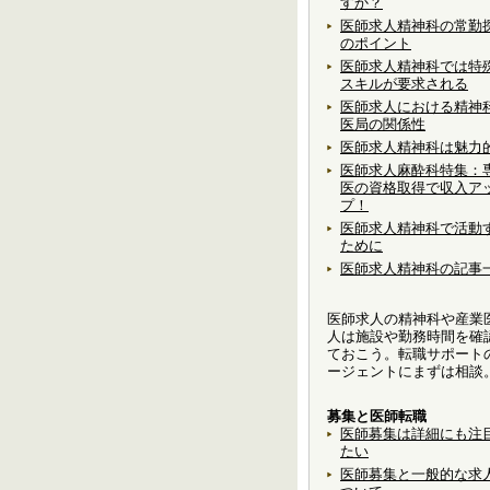
すか？
医師求人精神科の常勤
のポイント
医師求人精神科では特
スキルが要求される
医師求人における精神
医局の関係性
医師求人精神科は魅力
医師求人麻酔科特集：
医の資格取得で収入ア
プ！
医師求人精神科で活動
ために
医師求人精神科の記事
医師求人の精神科や産業
人は施設や勤務時間を確
ておこう。転職サポート
ージェントにまずは相談
募集と医師転職
医師募集は詳細にも注
たい
医師募集と一般的な求