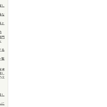
探し
殊な
科と
的
専門
ッ
する
一覧
医求
認し
のエ
。
目し
人に