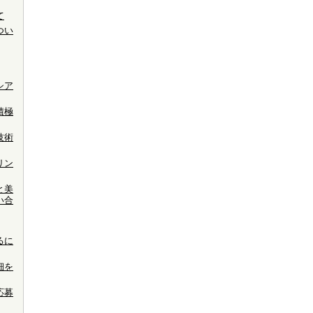
て
つい
シア
積極
技術
リン
と美
い合
るに
細を
応募