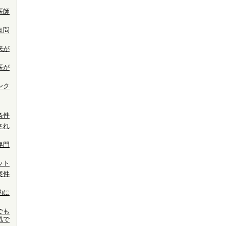
医師
は問
来が
医が
ンク
条件
され
専門
ット
案件
的に
でも
気で