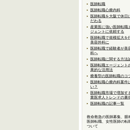
医師転職
医師転職心療内科
医師転職を大阪で休日
だわる
産業医に強い医師転職
ジェントに依頼する
医師転職で規模拡大を
美容外科に
医師転職で経験者が美
科へ
医師転職に関する方法
医師転職エージェント
果的な活用法
療養型の医師転職のコ
医師転職心療内科案件
い？
医師転職市場で増加す
業医求人トレンドの裏
医師転職の記事一覧
救命救急の医師募集、眼
医師転職、女性医師の転
ついて