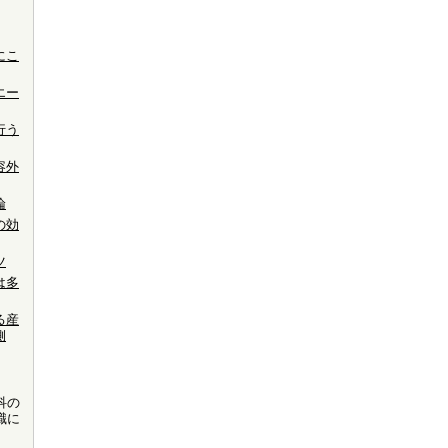
にこ
エー
行う
容外
論
の効
ツ
は多
る産
側
科の
職に