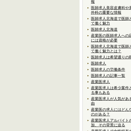
報
医師求人美容皮膚科や
外科の重要な情報
医師求人北海道で医師
て働く魅力
医師求人北海道
産業医の医師求人への
には資格が必要
医師求人北海道で医師
て働く魅力とは？
医師求人は希望通りの
医師求人
医師求人の労働条件
医師求人の記事一覧
産業医求人
産業医求人は希少案件
る事もある
産業医求人が人気があ
由
産業医の求人にはどん
のがある？
産業医求人アルバイト
加、その背景に迫る