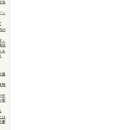
担当
イン
て
想の
実：
解説
入を
ス
支援
状態
やす
が実
る
には
必要