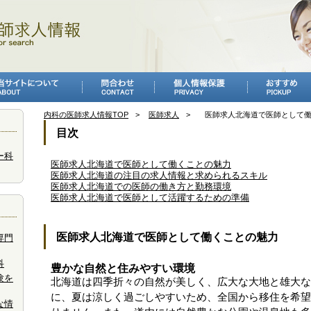
内科の医師求人情報TOP
医師求人
医師求人北海道で医師として
目次
ー科
医師求人北海道で医師として働くことの魅力
医師求人北海道の注目の求人情報と求められるスキル
医師求人北海道での医師の働き方と勤務環境
医師求人北海道で医師として活躍するための準備
医師求人北海道で医師として働くことの魅力
専門
科
豊かな自然と住みやすい環境
験を
北海道は四季折々の自然が美しく、広大な大地と雄大な
に、夏は涼しく過ごしやすいため、全国から移住を希望
な情