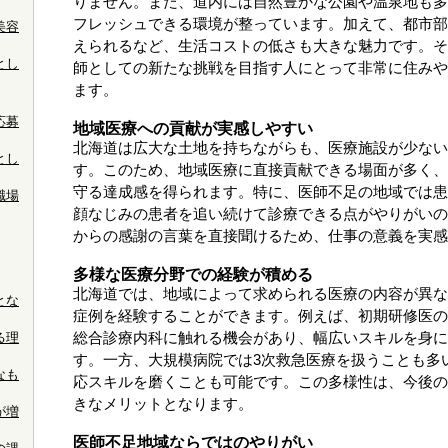
りません。また、道内には自然豊かな公園や温泉地も多
フレッシュできる環境が整っています。加えて、都市部
美容
えられるなど、生活コストの低さも大きな魅力です。そ
とし
師としての新たな挑戦を目指す人にとって非常に住みや
ます。
応募
地域医療への貢献が実感しやすい
北海道は広大な土地を持ちながらも、医療施設が少ない
とし
す。このため、地域医療に直接貢献できる場面が多く、
守る達成感を得られます。特に、医師不足の地域では患
職場
顔なじみの患者を追い続けて診療できる点がやりがいの
からの感謝の言葉を直接聞けるため、仕事の意義を実感
多様な医療分野での経験が積める
北海道では、地域によって求められる医療の内容が異な
とな
症例を経験することができます。例えば、初期研修医の
る理
総合診療内科に触れる機会があり、幅広いスキルを身に
す。一方、大規模病院では3次救急医療を扱うことも多
なも
応スキルを磨くことも可能です。この多様性は、今後の
きなメリットとなります。
が増
医師不足地域ならではのやりがい