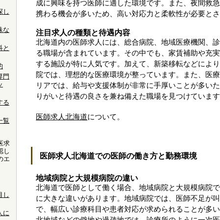
成に興味を持つ医師に適した環境です。また、夜間救急
探し
携わる機会が多いため、高い対応力と柔軟性が必要とさ
殊な
注目求人の種類と待遇内容
北海道内の医師求人には、総合病院、地域医療機関、診
科と
る職場が含まれています。その中でも、家賃補助や充実
する施設が特に人気です。加えて、新築移転などにより
的
院では、理想的な医療環境が整っています。また、医療
専門
ッ
リアでは、給与や支援体制が非常に手厚いことが多いた
りがいと待遇の良さを兼ね備えた職場を見つけています
する
医師求人北海道
について。
一覧
医求
認し
医師求人北海道での医師の働き方と勤務環境
のエ
。
地域病院と大規模病院の違い
北海道で医師として働く場合、地域病院と大規模病院で
目し
に大きな違いがあります。地域病院では、医師不足が叫
で、幅広い診療科目や患者対応が求められることが多い
人に