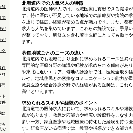
北海道内での人気求人の特徴
医師
北海道内の医師求人では、地域医療に貢献できる職場が
す。特に医師が不足している地域での診療所や病院の求
は問
を通じて幅広い経験が積める点が魅力です。また、都市
求人も人気を集めています。これらの施設では、手厚い
来が
が整っており、研修医を含む若手医師にとっても働きや
医が
ます。
ンク
募集地域ごとのニーズの違い
北海道内でも地域により医師に求められるニーズは異な
専門的な医療分野の知識や経験が求められる傾向があり
条件
や東北に近いエリア、僻地の診療所では、医療全般を幅
され
ルや、地域住民との密接なコミュニケーション能力が重
救急医療や総合診療分野での経験がある医師は、これら
専門
高いといえます。
ット
案件
求められるスキルや経験のポイント
北海道での医師求人において、求められるスキルや経験
的に
点があります。救急対応能力や幅広い診療科をこなす力
多い一方、家庭医療や地域医療に特化した経験を持つ医
でも
す。研修医がいる病院では、教育や指導ができる能力も
気で