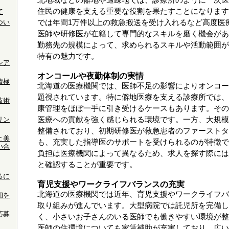
北地域などの僻地や過疎地では、診療所のように一次医
住民の健康を支える重要な役割を果たすことになります
て
つい
では年間1万件以上の救急搬送を受け入れるなど高度医
医師や研修医が在籍して専門的なスキルを磨く機会があ
勤務先の規模によって、求められるスキルや活動範囲が
特有の魅力です。
シア
オンコールや夜勤体制の実情
積極
北海道の医療機関では、医師不足の影響によりオンコー
題視されています。特に僻地医療を支える診療所では、
技術
康管理をほぼ一手に引き受けるケースもあります。その
リン
医療への貢献を強く感じられる環境です。一方、大規模
整備されており、初期研修医が救急患者のファーストタ
と美
も、充実した指導医のサポートを受けられるのが特徴で
い合
負担は医療機関によって異なるため、求人を探す際には
と確認することが重要です。
るに
育児支援やワークライフバランスの充実
北海道の医療機関では近年、育児支援やワークライフバ
細を
取り組みが進んでいます。大型病院では託児所を完備し
応募
く、小さいお子さんのいる医師でも働きやすい環境が整
医師の住環境についても家賃補助が充実しており、広い