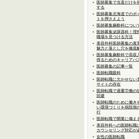
医師募集で当直だけを
する
医師募集北海道でのポ
トを押さえよう
医師募集麻酔科につい
医師募集泌尿器科！理
職場を見つける方法
美容外科医師募集の真
魅力と落とし穴を徹底
医師募集麻酔科で高収
得るためのキャリアパ
医師募集の記事一覧
医師転職眼科
医師転職に欠かせない
サイトの存在
医師転職で過重労働の
回避
医師転職のために働き
い環境づくりを病院側
行
医師転職で開業に備え
美容外科への医師転職
カウンセリング対応が
女性の医師転職