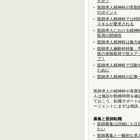
すか？
医師求人精神科の常勤
のポイント
医師求人精神科では特
スキルが要求される
医師求人における精神
医局の関係性
医師求人精神科は魅力
医師求人麻酔科特集：
医の資格取得で収入ア
プ！
医師求人精神科で活動
ために
医師求人精神科の記事
医師求人の精神科や産業
人は施設や勤務時間を確
ておこう。転職サポート
ージェントにまずは相談
募集と医師転職
医師募集は詳細にも注
たい
医師募集と一般的な求