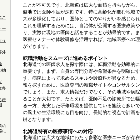
ことが不可欠です。北海道は広大な面積を持ちながら、
僻地では医師不足が深刻です。特に高齢化が進む地域で
にこ
ズが多様化しており、医師としてのやりがいを感じられ
これを理解するためには、自治体が公開する医療政策や
エー
り、実際に現地の医師と話をすることが効果的です。ま
医療セミナーや体験研修を活用すれば、地域医療への理
行う
ができます。
容外
転職活動をスムーズに進めるポイント
論
北海道での医師求人を探す際には、転職活動を効率的に
の効
重要です。まず、自身の専門分野や希望条件を明確にす
す。病院によって求めるスキルや診療科が異なるため、
ツ
報を探すために、医療専門の転職サイトやコンサルタン
は多
でしょう。また、求人情報だけでなく、その地域や病院
ることが大切です。たとえば、医師不足の診療所では幅
る産
側
る一方、充実した研修環境を提供している施設も多いで
の風土や生活環境にも目を向け、長期的な視点で計画を
鍵となります。
科の
職に
北海道特有の医療事情への対応
北海道には広大な地域にわたり多彩な医療ニーズが存在