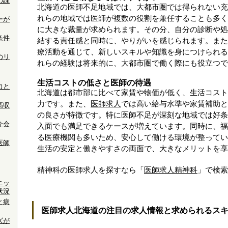
の課
北海道の医師不足地域では、大都市圏では得られない充
れらの地域では医師が複数の役割を兼任することも多く
ーが
に大きな裁量が求められます。その分、自分の診断や処
条件
結する責任感と同時に、やりがいを感じられます。また
療活動を通じて、新しいスキルや知識を身につけられる
のリ
れらの経験は将来的に、大都市圏で働く際にも役立つで
生活コストの低さと医師の待遇
力と
北海道は都市部に比べて家賃や物価が低く、生活コスト
力です。また、
医師求人
では高い給与水準や家賃補助と
高収
の良さが特徴です。特に医師不足が深刻な地域では好条
介会
入面でも満足できるケースが増えています。同時に、福
る医療機関も多いため、安心して働ける環境が整ってい
医師
生活の安定と働きやすさの両面で、大きなメリットを享
精神科の医師求人を探すなら「
医師求人精神科
」で検索
ニッ
状況
と病
医師求人北海道の注目の求人情報と求められるス
ズが