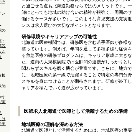
担当
と過ごせる点も北海道勤務ならではのメリットです。一
師にとっても地域の助け合いの精神が根強く、周囲のサ
イン
働けるケースが多いです。このような育児支援の充実度
て
ンスは求人選びの大切なポイントとなります。
想の
研修環境やキャリアアップの可能性
実：
北海道の医療機関では、研修医を含む若手医師が多様な
解説
整っています。例えば、年間を通じて多種多様な症例を
入を
る救急医療の研修プログラムは、キャリア形成に大きな
ス
た、道内の大規模病院では医師間の連携がしっかりとし
関わらずスキルを磨く機会が豊富です。さらに、地方で
に、地域医療の第一線で活躍することで特定の専門分野
支援
スキルを身につけることが期待されます。研修が終了し
状態
ャリアを積んでいく道が広がっています。
やす
が実
医師求人北海道で医師として活躍するための準備
る
には
必要
地域医療の理解を深める方法
北海道で医師として活躍するためには、地域医療の重要