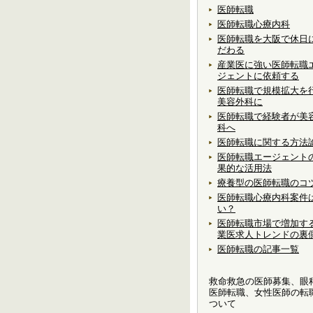
医師転職
医師転職心療内科
医師転職を大阪で休日
だわる
産業医に強い医師転職
ジェントに依頼する
医師転職で規模拡大を
美容外科に
医師転職で経験者が美
科へ
医師転職に関する方法
医師転職エージェント
果的な活用法
療養型の医師転職のコ
医師転職心療内科案件
い？
医師転職市場で増加す
業医求人トレンドの裏
医師転職の記事一覧
救命救急の医師募集、眼
医師転職、女性医師の転
ついて