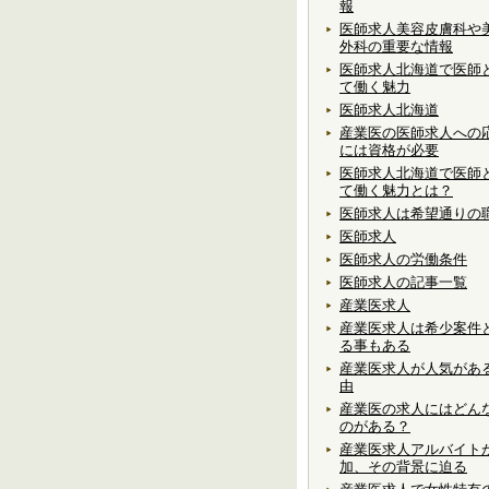
報
医師求人美容皮膚科や
外科の重要な情報
医師求人北海道で医師
て働く魅力
医師求人北海道
産業医の医師求人への
には資格が必要
医師求人北海道で医師
て働く魅力とは？
医師求人は希望通りの
医師求人
医師求人の労働条件
医師求人の記事一覧
産業医求人
産業医求人は希少案件
る事もある
産業医求人が人気があ
由
産業医の求人にはどん
のがある？
産業医求人アルバイト
加、その背景に迫る