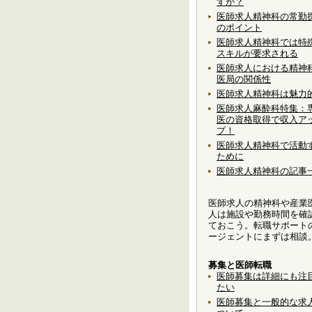
すか？
医師求人精神科の常勤
のポイント
医師求人精神科では特
スキルが要求される
医師求人における精神
医局の関係性
医師求人精神科は魅力
医師求人麻酔科特集：
医の資格取得で収入ア
プ！
医師求人精神科で活動
ために
医師求人精神科の記事
医師求人の精神科や産業
人は施設や勤務時間を確
ておこう。転職サポート
ージェントにまずは相談
募集と医師転職
医師募集は詳細にも注
たい
医師募集と一般的な求