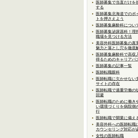
医師募集で当直だけを
する
医師募集北海道でのポ
トを押さえよう
医師募集麻酔科につい
医師募集泌尿器科！理
職場を見つける方法
美容外科医師募集の真
魅力と落とし穴を徹底
医師募集麻酔科で高収
得るためのキャリアパ
医師募集の記事一覧
医師転職眼科
医師転職に欠かせない
サイトの存在
医師転職で過重労働の
回避
医師転職のために働き
い環境づくりを病院側
行
医師転職で開業に備え
美容外科への医師転職
カウンセリング対応が
女性の医師転職