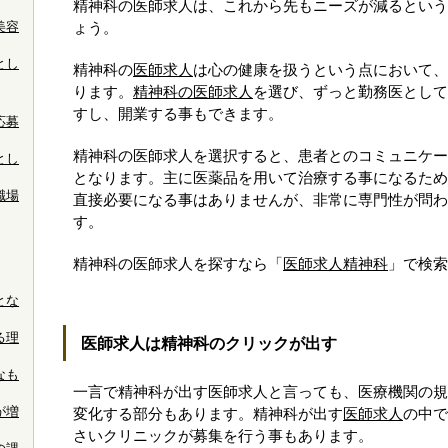
精神科の医師求人は、これから先もニーズが減るという
美容
ょう。
とし
精神科の
医師求人
は心の健康を扱うという点において、
ります。
精神科の医師求人
を選び、ずっと勤務医として
すし、開業する事もできます。
応募
精神科の医師求人を選択すると、患者とのコミュニケー
とし
となります。主に医薬品を用いて治療する事になるため
職場
直接必要になる事はありませんが、非常に専門性が問わ
す。
精神科の医師求人を探すなら「
医師求人精神科
」で検索
とな
る理
医師求人は精神科のクリックが出す
なも
一言で精神科が出す医師求人と言っても、医療機関の規
が増
変化する部分もあります。精神科が出す
医師求人
の中で
さいクリニックが募集を行う事もあります。