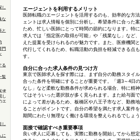
探し
エージェントを利用するメリット
医師転職のエージェントを活用するのも、効率的な方法
殊な
ェントは求人情報を個別に分析し、希望条件に合った案
ため、忙しい医師にとって時間の節約になります。特に
科と
求人では「指定医の取得が可能」や「残業なし」など、
的
えた提案を受けられるのが魅力です。また、医療機関と
専門
代行してくれるため、転職活動の負担を軽減できる点も
ッ
す。
する
自分に合った求人条件の見つけ方
東京で医師求人を探す際には、まず自分の勤務スタイル
一覧
合った条件を明確にすることが重要です。「週3～4日
なし」など柔軟な勤務条件が求められる場合、特に精神
医求
てはそういった選択肢が多く見られます。また給与面で
認し
のエ
によって差があるため、板橋区や八王子市など、勤務地
。
ることがポイントです。自分の希望を満たす求人案件を
期間にわたり無理なく働ける環境を整えられるでしょう
目し
面接で確認すべき重要事項
良い求人に応募しても、実際に勤務を開始してから想定
人に