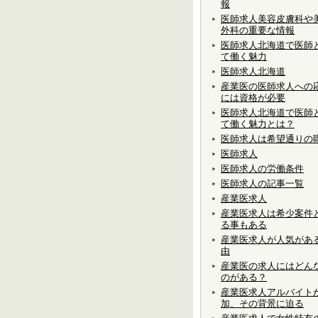
報
医師求人美容皮膚科や
外科の重要な情報
医師求人北海道で医師
て働く魅力
医師求人北海道
産業医の医師求人への
には資格が必要
医師求人北海道で医師
て働く魅力とは？
医師求人は希望通りの
医師求人
医師求人の労働条件
医師求人の記事一覧
産業医求人
産業医求人は希少案件
る事もある
産業医求人が人気があ
由
産業医の求人にはどん
のがある？
産業医求人アルバイト
加、その背景に迫る