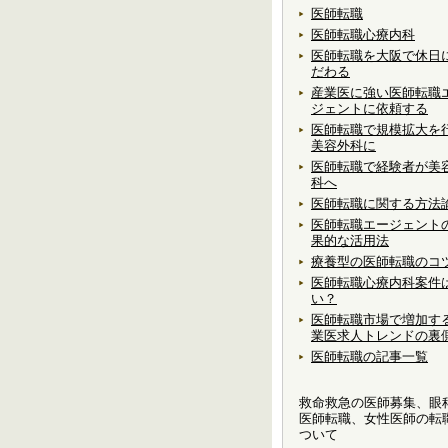
医師転職
医師転職心療内科
医師転職を大阪で休日
だわる
産業医に強い医師転職
ジェントに依頼する
医師転職で規模拡大を
美容外科に
医師転職で経験者が美
科へ
医師転職に関する方法
医師転職エージェント
果的な活用法
療養型の医師転職のコ
医師転職心療内科案件
い？
医師転職市場で増加す
業医求人トレンドの裏
医師転職の記事一覧
救命救急の医師募集、眼
医師転職、女性医師の転
ついて