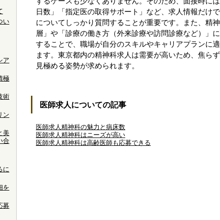
するケースも少なくありません。そのため、面接時には
て
日数」「指定医の取得サポート」など、求人情報だけで
つい
についてしっかり質問することが重要です。また、精神
層」や「診療の働き方（外来診療や訪問診療など）」に
することで、職場が自分のスキルやキャリアプランに適
ます。東京都内の精神科求人は需要が高いため、焦らず
シア
見極める姿勢が求められます。
積極
技術
医師求人についての記事
リン
医師求人精神科の魅力と病床数
と美
医師求人精神科はニーズが高い
い合
医師求人精神科は高齢医師も応募できる
るに
細を
応募