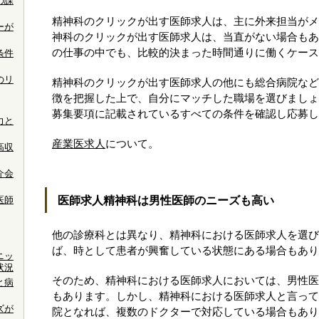
の課
精神科のクリックが出す医師求人は、主に外来担当がメ
ーが
神科のクリックが出す医師求人は、当直がない場合もあ
の仕事の中でも、比較的決まった時間通りに働くケース
条件
のリ
精神科のクリックが出す医師求人の他にも総合病院など
徴を把握した上で、自分にマッチした職場を選びましょ
募集要項に記載されているすべての条件を確認し応募し
力と
産業医求人
について。
高収
介会
医師求人精神科は男性医師のニーズも高い
医師
他の診療科とは異なり、精神科における医師求人を選び
ば、時として患者が興奮している状態にある場合もあり
ニッ
状況
そのため、精神科における医師求人においては、男性医
と病
もあります。しかし、精神科における医師求人と言って
ズが
院となれば、複数のドクターで対応している場合もあり