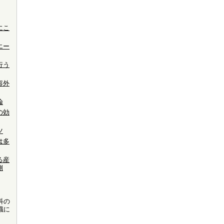
にこ
エー
行う
容外
論
の効
ツ
は多
る産
側
科の
職に