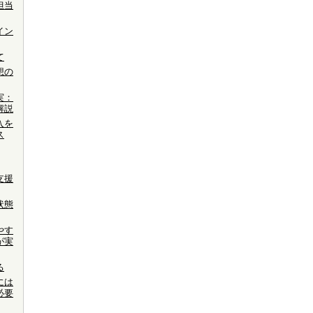
担当
イン
て
想の
実：
解説
入を
ス
支援
状態
やす
が実
る
には
必要