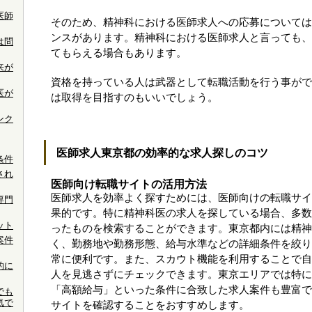
医師
そのため、精神科における医師求人への応募については
ンスがあります。精神科における医師求人と言っても、
は問
てもらえる場合もあります。
来が
資格を持っている人は武器として転職活動を行う事がで
医が
は取得を目指すのもいいでしょう。
ンク
医師求人東京都の効率的な求人探しのコツ
条件
され
医師向け転職サイトの活用方法
医師求人を効率よく探すためには、医師向けの転職サイ
専門
果的です。特に精神科医の求人を探している場合、多数
ット
ったものを検索することができます。東京都内には精神
案件
く、勤務地や勤務形態、給与水準などの詳細条件を絞り
常に便利です。また、スカウト機能を利用することで自
的に
人を見逃さずにチェックできます。東京エリアでは特に
「高額給与」といった条件に合致した求人案件も豊富で
でも
気で
サイトを確認することをおすすめします。