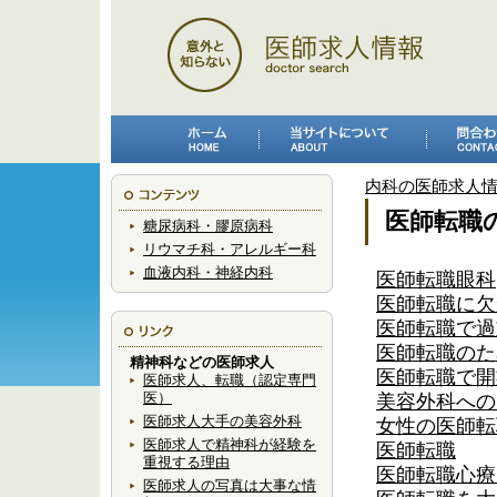
内科の医師求人情
医師転職
糖尿病科・膠原病科
リウマチ科・アレルギー科
血液内科・神経内科
医師転職眼科
医師転職に欠
医師転職で過
医師転職のた
精神科などの医師求人
医師転職で開
医師求人、転職（認定専門
医）
美容外科への
医師求人大手の美容外科
女性の医師転
医師求人で精神科が経験を
医師転職
重視する理由
医師転職心療
医師求人の写真は大事な情