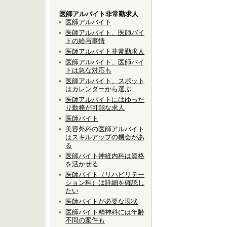
医師アルバイト非常勤求人
医師アルバイト
医師アルバイト、医師バイ
トの給与事情
医師アルバイト非常勤求人
医師アルバイト、医師バイ
トは急な対応も
医師アルバイト、スポット
はカレンダーから選ぶ
医師アルバイトにはゆった
り勤務が可能な求人
医師バイト
美容外科の医師アルバイト
はスキルアップの機会があ
る
医師バイト神経内科は資格
を活かせる
医師バイト（リハビリテー
ション科）は詳細を確認し
たい
医師バイトが必要な現状
医師バイト精神科には年齢
不問の案件も