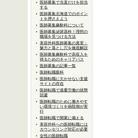
医師募集で当直だけを担当
する
医師募集北海道でのポイン
トを押さえよう
医師募集麻酔科について
医師募集泌尿器科！理想の
職場を見つける方法
美容外科医師募集の真実：
魅力と落とし穴を徹底解説
医師募集麻酔科で高収入を
得るためのキャリアパス
医師募集の記事一覧
医師転職眼科
医師転職に欠かせない支援
サイトの存在
医師転職で過重労働の状態
回避
医師転職のために働きやす
い環境づくりを病院側が実
行
医師転職で開業に備える
美容外科への医師転職には
カウンセリング対応が必要
女性の医師転職