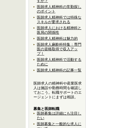
すか？
医師求人精神科の常勤探し
のポイント
医師求人精神科では特殊な
スキルが要求される
医師求人における精神科と
医局の関係性
医師求人精神科は魅力的
医師求人麻酔科特集：専門
医の資格取得で収入アッ
プ！
医師求人精神科で活動する
ために
医師求人精神科の記事一覧
医師求人の精神科や産業医求
人は施設や勤務時間を確認し
ておこう。転職サポートのエ
ージェントにまずは相談。
募集と医師転職
医師募集は詳細にも注目し
たい
医師募集と一般的な求人に