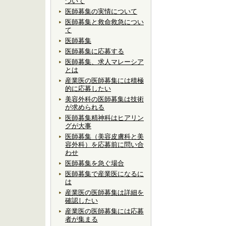
ついて
医師募集の実情について
医師募集と救命救急につい
て
医師募集
医師募集に応募する
医師募集、求人マレーシア
とは
産業医の医師募集には積極
的に応募したい
美容外科の医師募集は技術
が求められる
医師募集精神科はヒアリン
グが大事
医師募集（美容皮膚科と美
容外科）を応募前に問い合
わせ
医師募集を急ぐ場合
医師募集で産業医になるに
は
産業医の医師募集は詳細を
確認したい
産業医の医師募集には応募
者が集まる