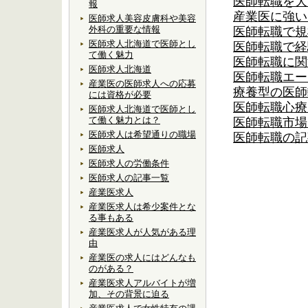
医師転職を大
報
産業医に強い
医師求人美容皮膚科や美容
外科の重要な情報
医師転職で規
医師求人北海道で医師とし
医師転職で経
て働く魅力
医師転職に関
医師求人北海道
医師転職エー
産業医の医師求人への応募
療養型の医師
には資格が必要
医師転職心療
医師求人北海道で医師とし
て働く魅力とは？
医師転職市場
医師求人は希望通りの職場
医師転職の記
医師求人
医師求人の労働条件
医師求人の記事一覧
産業医求人
産業医求人は希少案件とな
る事もある
産業医求人が人気がある理
由
産業医の求人にはどんなも
のがある？
産業医求人アルバイトが増
加、その背景に迫る