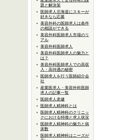
産業医求人で女性特有の課
題と解決策
医師求人北海道にスキーが
好きなら応募
美容外科の医師求人は条件
の相談ができる
美容外科医師求人市場のリ
アル
美容外科医師求人
美容外科医師求人の魅力と
は？
美容外科医師求人での高収
入・高待遇の秘密
医師求人を行う医師紹介会
社
産業医求人・美容外科医師
求人の記事一覧
医師求人老健
医師求人精神科とは
医師求人精神科のクリニッ
クにおける特徴と求人状況
医師求人精神科の魅力と病
床数
医師求人精神科はニーズが